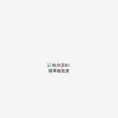
装修建
材知识
装修建
材百科
联系我
们
新闻中心
分类
关于我们
装修建材知识
装修建材百科
联系我们
栏目导航
关于我们