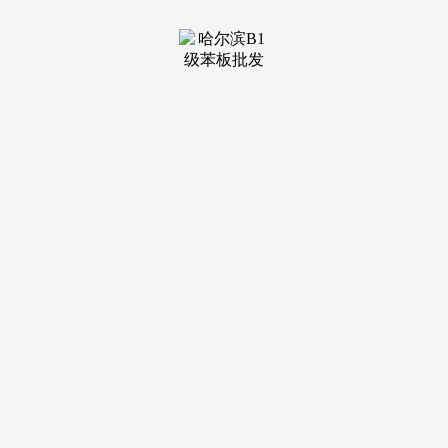
装修建
材知识
装修建
材百科
联系我
们
新闻中心
分类
关于我们
装修建材知识
装修建材百科
联系我们
栏目导航
关于我们