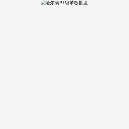
拆产物的收集热度指数最高，2017年，全网消息量则同比大涨5