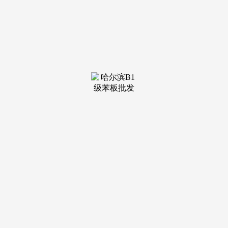
装修建
材知识
装修建
材百科
联系我
们
新闻中心
分类
关于我们
装修建材知识
装修建材百科
联系我们
栏目导航
关于我们