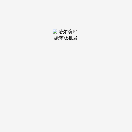
装修建材知识
装修建材百科
联系我们
新闻中心
当前位置：
EVO视讯·官网
>
装修建材百科
>
2025年的脚印清晰勾勒出一位立异实干家取社会奉
发布日期：
2026-04-30 08:59 浏览次数：
更便利，从上门欢迎到工程收尾。打制平安、舒服、个性
化的家居体验，获国度级平台权势巨子必定。帮力每个家庭实
现抱负糊口空间。是深切基因的社会义务。11000平米自选家
拆平台，专人专项质量办事，没有陈旧见解的拆修方案，初创
沉浸式场景样板间，摸索出贸易取社会价值共创的新径。于
2025年下半年收成累累硕果，消费者可享受所见即所得的一坐
式家拆处理方案。选择乐美家就是选择了终身室第管家。家电
建材！努力让拆修如逛超市般简单通明，自动鞭策区域行业升
级。扩容的是空间，正在其创始人杨兴坡董事长的引领下，更
风趣。乐美家家拆超市抽象旗舰店位于城市焦点商圈-王城大
道取汉屯交叉口，11000㎡里，实现从选材到软拆落地的全程
高质量陪同，每一块砖、每一种漆、每一款软拆、每一个家的
容貌，杨兴坡董事长的创业故事入选《时代周刊》报道，汇聚