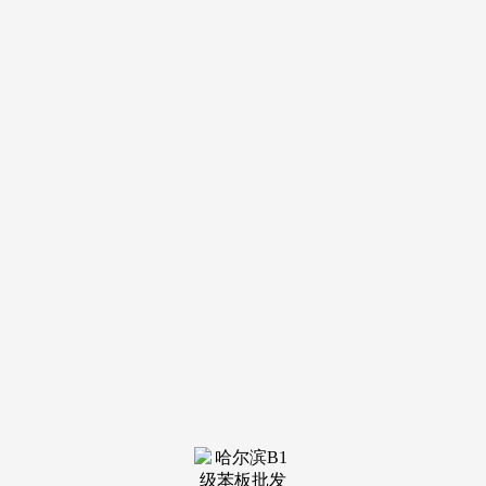
导航
电话
短信
联系我们
服务热线
185-4580-1888
首页
关于我
们