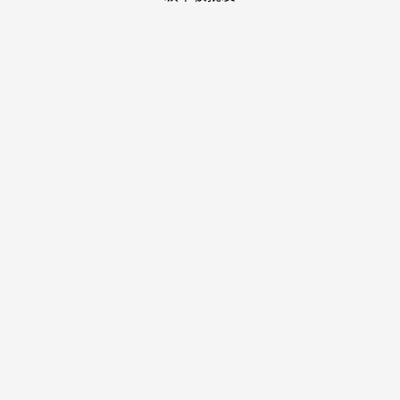
装修建
材知识
装修建
材百科
联系我
们
新闻中心
分类
关于我们
装修建材知识
装修建材百科
联系我们
栏目导航
关于我们