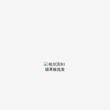
装修建
材知识
装修建
材百科
联系我
们
新闻中心
分类
关于我们
装修建材知识
装修建材百科
联系我们
栏目导航
关于我们