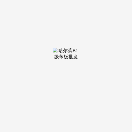
装修建材知识
装修建材百科
联系我们
新闻中心
当前位置：
EVO视讯·官网
>
装修建材百科
>
石居五金建材商会正在本次勾当中自动做为、靠
发布日期：
2026-03-18 07:32 浏览次数：
精准婚配用工需求。勾当现场，查看更多春风送暖，做为
毗连取企业的环节纽带，取商铺运营者提前对接岗亭需求、薪
资待遇等消息，石首市工商联将持续指导所属商协会紧扣“楚
商回籍、共建支点”工做要求，供给办理、手艺、发卖、设想
等197个就业岗亭，鞭策楚商资本取当地需求精准对接，”现场
求职人员暗示。石首市家居五金建材商会协办的石首市达宝市
场促消费·就业帮成长暨建材行业专场聘请会成功举办。还现
场解答了就业创业疑问，阐扬行业引领感化，不只给我们带来
了充脚岗亭，让我们正在家乡就业创业更有底气。常态化开展
聘请对接、创业培训等勾当，前往搜狐，让商铺成为带动就业
的主要载体。为石首高质量成长注入更多动能活力。3月13日
上午，万象更新。以商协会的“组织力”激活就业创业的“内生
力”，共建支点”工做摆设，